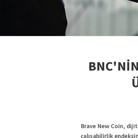
BNC'Nİ
Brave New Coin, dijit
çalışabilirlik endeks