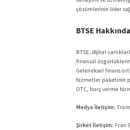
çözümlerinin lider sağ
BTSE Hakkınd
BTSE, dijital varlıkla
finansal özgürlüklerin
Geleneksel finans orta
hizmetler paketinin pa
OTC, borç verme hizme
Medya İletişim:
Tran
Şirket İletişim:
Fran S