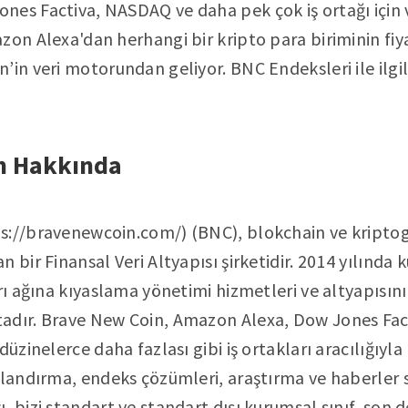
es Factiva, NASDAQ ve daha pek çok iş ortağı için v
zon Alexa'dan herhangi bir kripto para biriminin fi
’in veri motorundan geliyor. BNC Endeksleri ile ilgil
n Hakkında
s://bravenewcoin.com/) (BNC), blokchain ve kriptogr
 bir Finansal Veri Altyapısı şirketidir. 2014 yılında
rı ağına kıyaslama yönetimi hizmetleri ve altyapısının
adır. Brave New Coin, Amazon Alexa, Dow Jones Fa
düzinelerce daha fazlası gibi iş ortakları aracılığıy
tlandırma, endeks çözümleri, araştırma ve haberler s
, bizi standart ve standart dışı kurumsal sınıf, son 