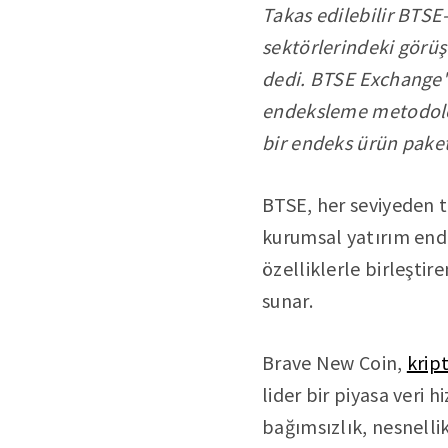
Takas edilebilir BTSE
sektörlerindeki görüşl
dedi. BTSE Exchange'
endeksleme metodoloji
bir endeks ürün pake
BTSE, her seviyeden tr
kurumsal yatırım endü
özelliklerle birleştire
sunar.
Brave New Coin,
krip
lider bir piyasa veri 
bağımsızlık, nesnellik