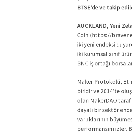
BTSE’de ve takip edile
AUCKLAND, Yeni Zela
Coin (https://braven
iki yeni endeksi duyur
iki kurumsal sınıf ür
BNC iş ortağı borsala
Maker Protokolü, Et
biridir ve 2014'te ol
olan MakerDAO tarafı
dayalı bir sektör end
varlıklarının büyümes
performansını izler. 