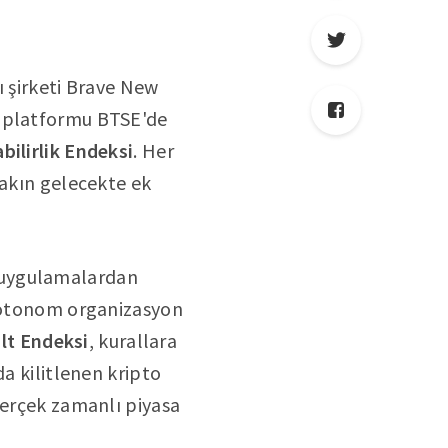
sı şirketi Brave New
m platformu BTSE'de
abilirlik Endeksi
. Her
yakın gelecekte ek
 uygulamalardan
n otonom organizasyon
lt Endeksi
, kurallara
da kilitlenen kripto
gerçek zamanlı piyasa