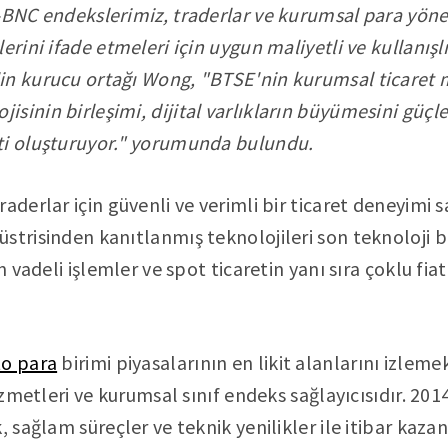
-BNC endekslerimiz, traderlar ve kurumsal para yönet
erini ifade etmeleri için uygun maliyetli ve kullanışlı
in kurucu ortağı Wong, "BTSE'nin kurumsal ticaret 
sinin birleşimi, dijital varlıkların büyümesini güçl
ti oluşturuyor." yorumunda bulundu.
aderlar için güvenli ve verimli bir ticaret deneyimi 
strisinden kanıtlanmış teknolojileri son teknoloji 
n vadeli işlemler ve spot ticaretin yanı sıra çoklu fia
to para
birimi piyasalarının en likit alanlarını izleme
hizmetleri ve kurumsal sınıf endeks sağlayıcısıdır. 20
, sağlam süreçler ve teknik yenilikler ile itibar kazan