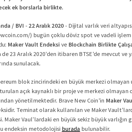
cek ek borslarla birlikte.
nda / BVI
-
22 Aralık 2020
- Dijital varlık veri altyapı
ewcoin.com/) bugün çoklu döviz spot ve vadeli işle
du:
Maker Vault Endeksi
ve
Blockchain Birlikte Çalış
ün de 23 Aralık 2020'den itibaren BTSE'de mevcut ve 
rında sunulacak.
hereum blok zincirindeki en büyük merkezi olmayan
uşturulan açık kaynaklı bir proje ve merkezi olmaya
ndan yönetilmektedir. Brave New Coin'in
Maker Vau
eksidir. Teminat olarak kullanılan ve Maker Vault'lar
i. Maker Vaul’lardaki en büyük sekiz büyük varlığın 
Bu endeksin metodolojisi
burada
bulunabilir.