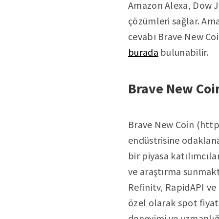
Amazon Alexa, Dow Jon
çözümleri sağlar. Ama
cevabı Brave New Coin
burada
bulunabilir.
Brave New Coi
Brave New Coin (http
endüstrisine odaklanan
bir piyasa katılımcıla
ve araştırma sunmakt
Refinitv, RapidAPI ve 
özel olarak spot fiya
deneyimi ve uzmanlığı