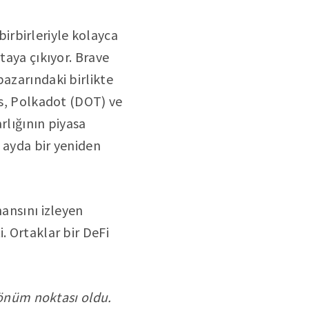
 birbirleriyle kolayca
taya çıkıyor. Brave
 pazarındaki birlikte
ks, Polkadot (DOT) ve
arlığının piyasa
ç ayda bir yeniden
mansını izleyen
. Ortaklar bir DeFi
 dönüm noktası oldu.