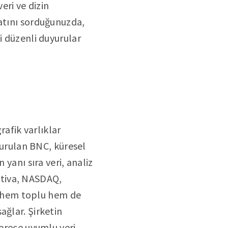
eri ve dizin
yatını sorduğunuzda,
i düzenli duyurular
afik varlıklar
 kurulan BNC, küresel
 yanı sıra veri, analiz
ctiva, NASDAQ,
la hem toplu hem de
ağlar. Şirketin
derece uyumlu veri