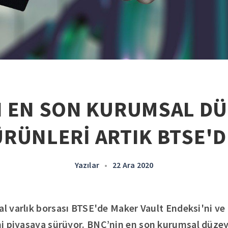
N EN SON KURUMSAL DÜ
ÜRÜNLERİ ARTIK BTSE'D
Yazılar
•
22 Ara 2020
al varlık borsası BTSE'de Maker Vault Endeksi'ni ve 
ini piyasaya sürüyor.
BNC’nin en son kurumsal düzeyd