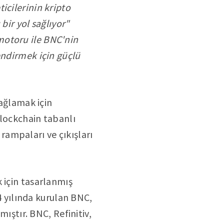
icilerinin kripto
 bir yol sağlıyor"
motoru ile BNC'nin
endirmek için güçlü
sağlamak için
blockchain tabanlı
t rampaları ve çıkışları
k için tasarlanmış
14 yılında kurulan BNC,
mıştır. BNC, Refinitiv,