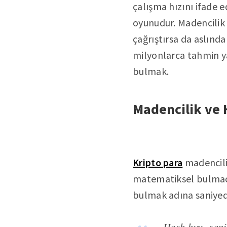
çalışma hızını ifade 
oyunudur. Madencilik t
çağrıştırsa da aslında
milyonlarca tahmin y
bulmak.
Madencilik ve
Kripto para
madenciliğ
matematiksel bulmaca
bulmak adına saniyed
Hash hızı, sani