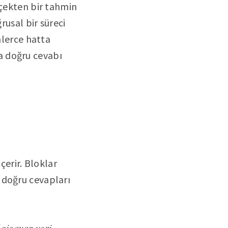
rçekten bir tahmin
rusal bir süreci
nlerce hatta
a doğru cevabı
erir. Bloklar
 doğru cevapları
lgisayar veri