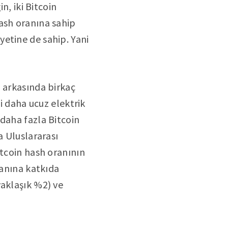
n, iki Bitcoin
ash oranına sahip
etine de sahip. Yani
n arkasında birkaç
bi daha ucuz elektrik
daha fazla Bitcoin
a Uluslararası
itcoin hash oranının
ranına katkıda
yaklaşık %2) ve