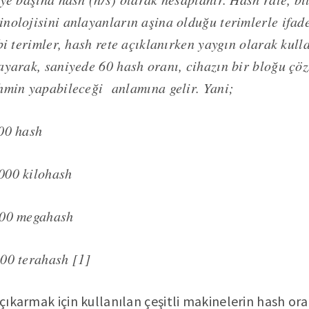
nolojisini anlayanların aşina olduğu terimlerle ifade
bi terimler, hash rete açıklanırken yaygın olarak kull
ayarak, saniyede 60 hash oranı, cihazın bir bloğu çö
hmin yapabileceği anlamına gelir. Yani;
00 hash
000 kilohash
000 megahash
00 terahash [1]
 çıkarmak için kullanılan çeşitli makinelerin hash oran