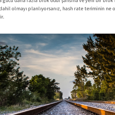
 gücü daha fazla blok ödül şansına ve yeni bir blok
dahil olmayı planlıyorsanız, hash rate teriminin ne
r.