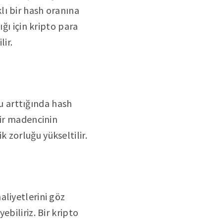
klı bir hash oranına
ğı için kripto para
lir.
ğu arttığında hash
Bir madencinin
 zorluğu yükseltilir.
aliyetlerini göz
biliriz. Bir kripto