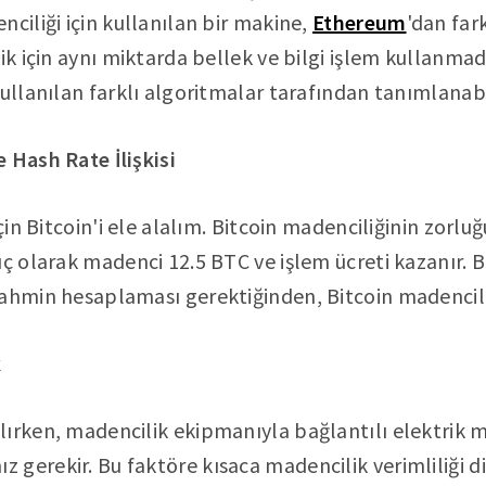
nciliği için kullanılan bir makine,
Ethereum
'dan far
ik için aynı miktarda bellek ve bilgi işlem kullanmadı
ullanılan farklı algoritmalar tarafından tanımlanabi
 Hash Rate İlişkisi
için Bitcoin'i ele alalım. Bitcoin madenciliğinin zorlu
uç olarak madenci 12.5 BTC ve işlem ücreti kazanır. 
ahmin hesaplaması gerektiğinden, Bitcoin madencilik
k
ırken, madencilik ekipmanıyla bağlantılı elektrik m
erekir. Bu faktöre kısaca madencilik verimliliği diye