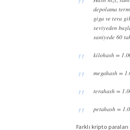
depolama termi
giga ve tera gi
seviyeden başl
saniyede 60 ta
kilohash = 1.0
megahash = 1.
terahash = 1.
petahash = 1.0
Farklı kripto paraları