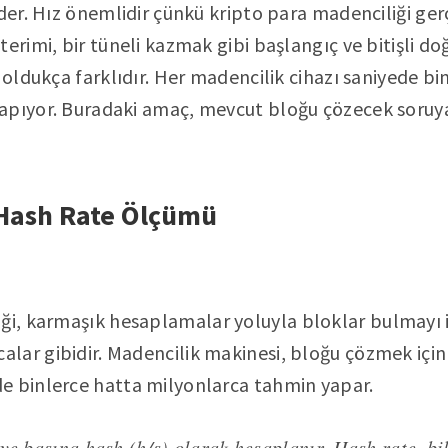
eder. Hız önemlidir çünkü kripto para madenciliği ge
erimi, bir tüneli kazmak gibi başlangıç ​​ve bitişli doğ
 oldukça farklıdır. Her madencilik cihazı saniyede bi
apıyor. Buradaki amaç, mevcut bloğu çözecek soruy
 Hash Rate Ölçümü
i, karmaşık hesaplamalar yoluyla bloklar bulmayı iç
lar gibidir. Madencilik makinesi, bloğu çözmek için
e binlerce hatta milyonlarca tahmin yapar.
ye başına hash (h/s) olarak hesaplanır. Hash rate, bi