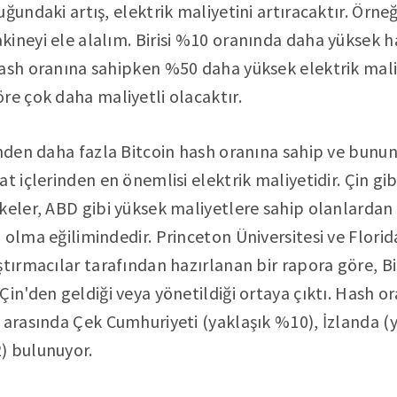
ğundaki artış, elektrik maliyetini artıracaktır. Örneği
ineyi ele alalım. Birisi %10 oranında daha yüksek h
ash oranına sahipken %50 daha yüksek elektrik maliy
re çok daha maliyetli olacaktır.
inden daha fazla Bitcoin hash oranına sahip ve bunu
t içlerinden en önemlisi elektrik maliyetidir. Çin gi
keler, ABD gibi yüksek maliyetlere sahip olanlardan 
 olma eğilimindedir. Princeton Üniversitesi ve Florid
ştırmacılar tarafından hazırlanan bir rapora göre, B
Çin'den geldiği veya yönetildiği ortaya çıktı. Hash o
 arasında Çek Cumhuriyeti (yaklaşık %10), İzlanda (
) bulunuyor.