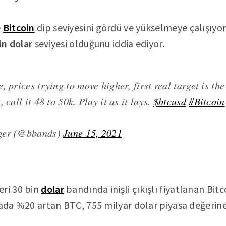
e
Bitcoin
dip seviyesini gördü ve yükselmeye çalışıyor
in dolar
seviyesi olduğunu iddia ediyor.
, prices trying to move higher, first real target is th
 call it 48 to 50k. Play it as it lays.
$btcusd
#Bitcoin
ger (@bbands)
June 15, 2021
eri 30 bin
dolar
bandında inişli çıkışlı fiyatlanan Bitc
tada %20 artan BTC, 755 milyar dolar piyasa değerine