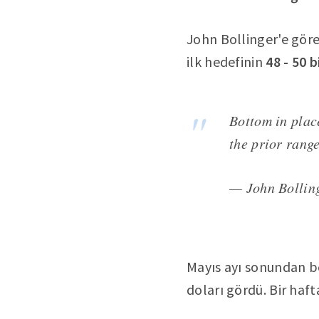
John Bollinger'e gör
ilk hedefinin
48 - 50 b
Bottom in place
the prior range,
— John Bollin
Mayıs ayı sonundan b
doları gördü. Bir haf