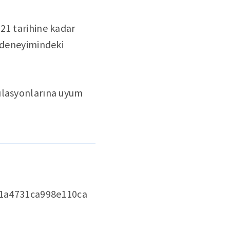
21 tarihine kadar
ı deneyimindeki
gülasyonlarına uyum
1a4731ca998e110ca