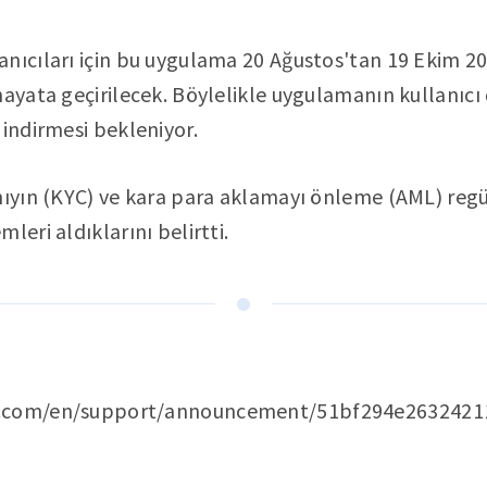
nıcıları için bu uygulama 20 Ağustos'tan 19 Ekim 20
hayata geçirilecek. Böylelikle uygulamanın kullanıc
 indirmesi bekleniyor.
anıyın (KYC) ve kara para aklamayı önleme (AML) re
leri aldıklarını belirtti.
e.com/en/support/announcement/51bf294e2632421