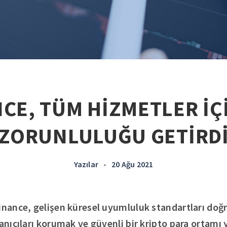
CE, TÜM HİZMETLER İÇ
ZORUNLULUĞU GETİRD
Yazılar
•
20 Ağu 2021
inance, gelişen küresel uyumluluk standartları doğ
lanıcıları korumak ve güvenli bir kripto para ortamı 