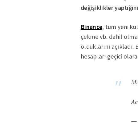
değişiklikler yaptığı
Binance
, tüm yeni ku
çekme vb. dahil olm
olduklarını açıkladı
hesapları geçici olar
Ma
Ac
— 