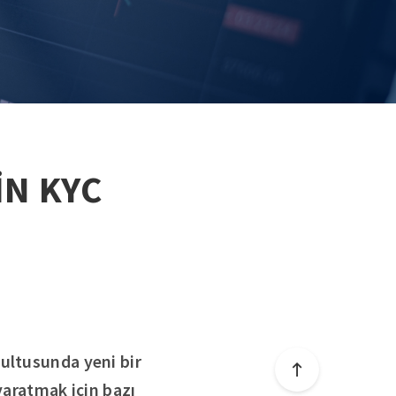
İN KYC
İ
rultusunda yeni bir
yaratmak için bazı