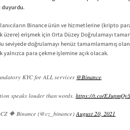
nı duyurdu.
llanıcıların Binance ürün ve hizmetlerine (kripto par
ak üzere) erişmek için Orta Düzey Doğrulamayı tam
. Bu seviyede doğrulamayı henüz tamamlamamış olan 
ak yalnızca para çekme işlemine açık olacak.
ndatory KYC for ALL services
@Binance
.
tion speaks louder than words.
https://t.co/EJupmQv
CZ 🔶 Binance (@cz_binance)
August 20, 2021