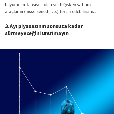
büyüme potansiyeli olan ve değişken yatırım
araçlarını (hisse senedi, vb.) tercih edebilirsiniz.
3.Ayı piyasasının sonsuza kadar
sürmeyeceğini unutmayın