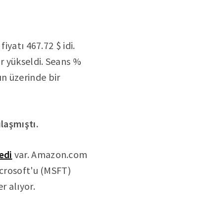
iyatı 467.72 $ idi.
ar yükseldi. Seans %
n üzerinde bir
ulaşmıştı.
edi
var. Amazon.com
icrosoft'u (MSFT)
r alıyor.