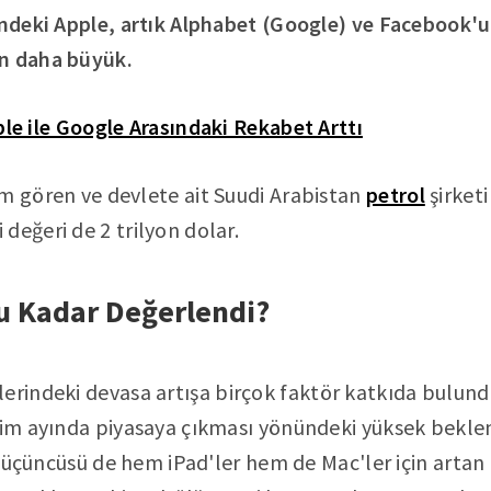
rindeki Apple, artık Alphabet (Google) ve Facebook'
an daha büyük.
le ile Google Arasındaki Rekabet Arttı
m gören ve devlete ait Suudi Arabistan
petrol
şirketi
değeri de 2 trilyon dolar.
u Kadar Değerlendi?
elerindeki devasa artışa birçok faktör katkıda bulundu
kim ayında piyasaya çıkması yönündeki yüksek beklent
ve üçüncüsü de hem iPad'ler hem de Mac'ler için artan 