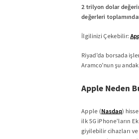
2 trilyon dolar değe
değerleri toplamınd
İlgilinizi Çekebilir:
App
Riyad'da borsada işle
Aramco'nun şu andaki 
Apple Neden B
Apple (
Nasdaq
) hiss
ilk 5G iPhone'ların E
giyilebilir cihazları 