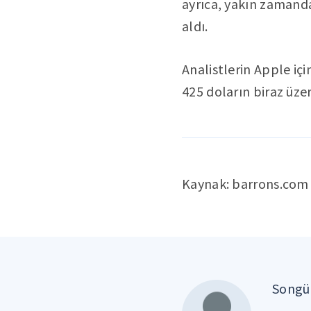
ayrıca, yakın zamanda
aldı.
Analistlerin Apple içi
425 doların biraz üze
Kaynak: barrons.com
Songül