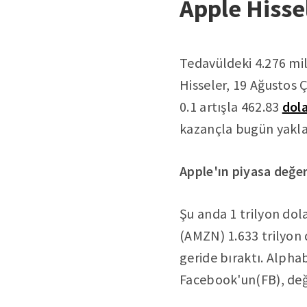
Apple Hisse
Tedavüldeki 4.276 mily
Hisseler, 19 Ağustos 
0.1 artışla 462.83
dol
kazançla bugün yakla
Apple'ın piyasa değer
Şu anda 1 trilyon do
(AMZN) 1.633 trilyon 
geride bıraktı. Alpha
Facebook'un(FB), değer