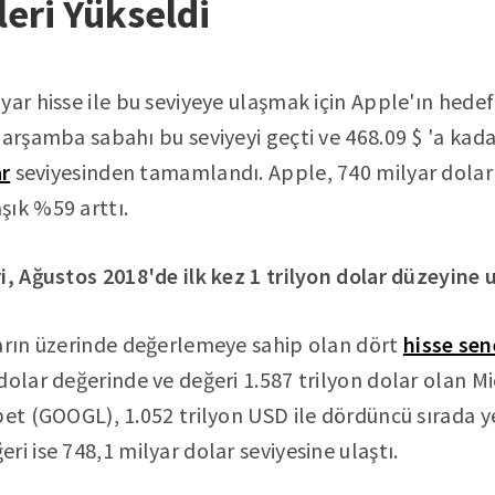
leri Yükseldi
ar hisse ile bu seviyeye ulaşmak için Apple'ın hedef f
Çarşamba sabahı bu seviyeyi geçti ve 468.09 $ 'a kad
ar
seviyesinden tamamlandı. Apple, 740 milyar doları
şık %59 arttı.
i, Ağustos 2018'de ilk kez 1 trilyon dolar düzeyine 
ların üzerinde değerlemeye sahip olan dört
hisse sen
dolar değerinde ve değeri 1.587 trilyon dolar olan M
bet (GOOGL), 1.052 trilyon USD ile dördüncü sırada ye
i ise 748,1 milyar dolar seviyesine ulaştı.