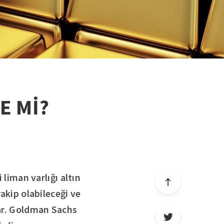
E Mİ?
 liman varlığı altın
rakip olabileceği ve
kar. Goldman Sachs