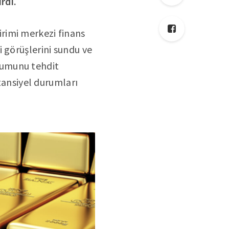
rdi.
rimi merkezi finans
 görüşlerini sundu ve
konumunu tehdit
otansiyel durumları