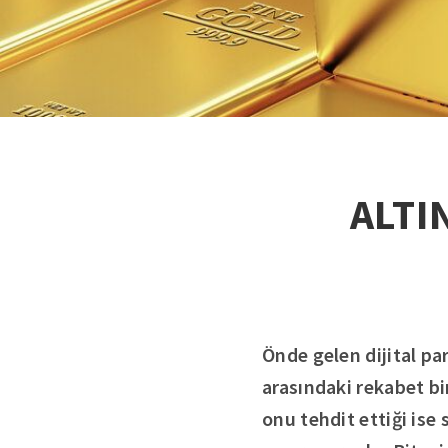
ALTI
Önde gelen dijital par
arasındaki rekabet bir
onu tehdit ettiği ise