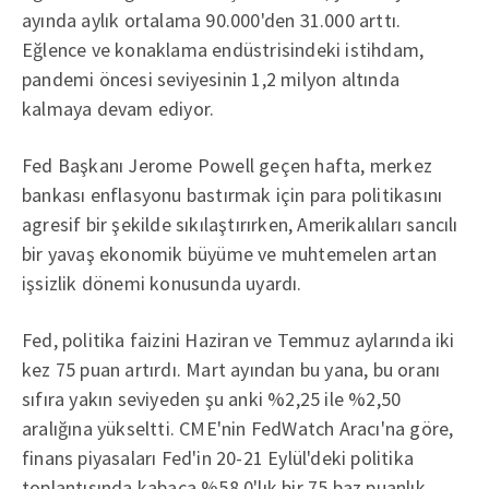
ayında aylık ortalama 90.000'den 31.000 arttı.
Eğlence ve konaklama endüstrisindeki istihdam,
pandemi öncesi seviyesinin 1,2 milyon altında
kalmaya devam ediyor.
Fed Başkanı Jerome Powell geçen hafta, merkez
bankası enflasyonu bastırmak için para politikasını
agresif bir şekilde sıkılaştırırken, Amerikalıları sancılı
bir yavaş ekonomik büyüme ve muhtemelen artan
işsizlik dönemi konusunda uyardı.
Fed, politika faizini Haziran ve Temmuz aylarında iki
kez 75 puan artırdı. Mart ayından bu yana, bu oranı
sıfıra yakın seviyeden şu anki %2,25 ile %2,50
aralığına yükseltti. CME'nin FedWatch Aracı'na göre,
finans piyasaları Fed'in 20-21 Eylül'deki politika
toplantısında kabaca %58,0'lık bir 75 baz puanlık